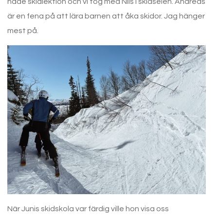
hade skidlektion och vi tog med Nils i skidselen. Andreas
är en fena på att lära barnen att åka skidor. Jag hänger
mest på.
När Junis skidskola var färdig ville hon visa oss