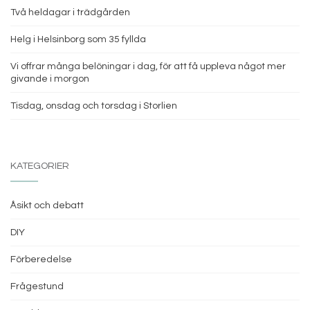
Två heldagar i trädgården
Helg i Helsinborg som 35 fyllda
Vi offrar många belöningar i dag, för att få uppleva något mer
givande i morgon
Tisdag, onsdag och torsdag i Storlien
KATEGORIER
Åsikt och debatt
DIY
Förberedelse
Frågestund