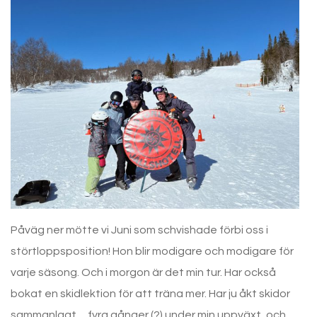
Påväg ner mötte vi Juni som schvishade förbi oss i
störtloppsposition! Hon blir modigare och modigare för
varje säsong. Och i morgon är det min tur. Har också
bokat en skidlektion för att träna mer. Har ju åkt skidor
sammanlagt… fyra gånger (?) under min uppväxt, och