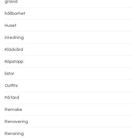
gravid
hållbarhet
Huset
inredning
Klädvård
Köpstopp
listor
Outfits
På färd
Remake
Renovering
Rensning