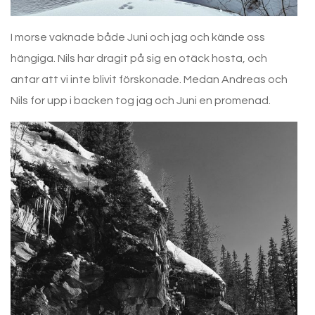
I morse vaknade både Juni och jag och kände oss
hängiga. Nils har dragit på sig en otäck hosta, och
antar att vi inte blivit förskonade. Medan Andreas och
Nils for upp i backen tog jag och Juni en promenad.