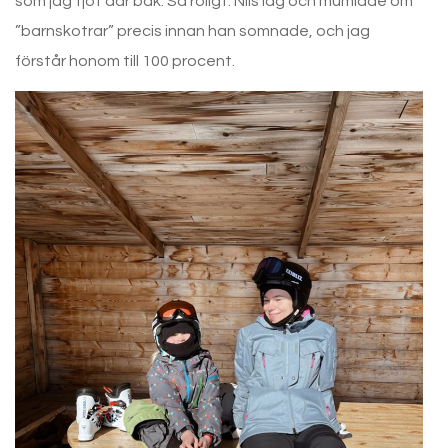
som jag tjöt där bak. Så roligt. Nils låg och mumlade om
”barnskotrar” precis innan han somnade, och jag
förstår honom till 100 procent.