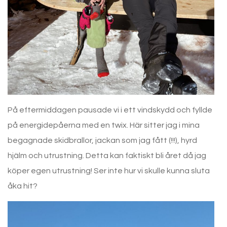
På eftermiddagen pausade vi i ett vindskydd och fyllde
på energidepåerna med en twix. Här sitter jag i mina
begagnade skidbrallor, jackan som jag fått (!!!), hyrd
hjälm och utrustning. Detta kan faktiskt bli året då jag
köper egen utrustning! Ser inte hur vi skulle kunna sluta
åka hit?