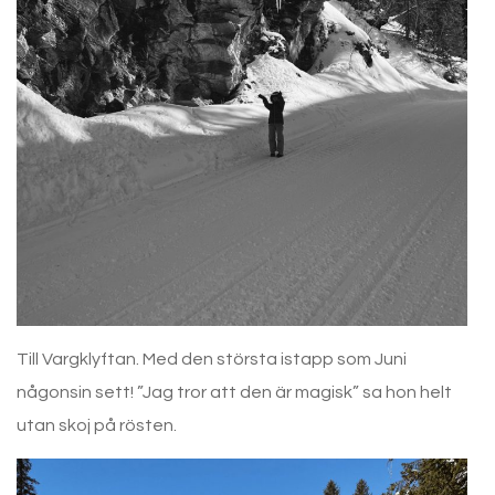
Till Vargklyftan. Med den största istapp som Juni
någonsin sett! ”Jag tror att den är magisk” sa hon helt
utan skoj på rösten.