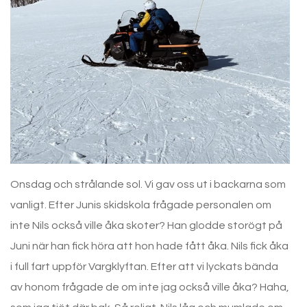
Onsdag och strålande sol. Vi gav oss ut i backarna som
vanligt. Efter Junis skidskola frågade personalen om
inte Nils också ville åka skoter? Han glodde storögt på
Juni när han fick höra att hon hade fått åka. Nils fick åka
i full fart uppför Vargklyftan. Efter att vi lyckats bända
av honom frågade de om inte jag också ville åka? Haha,