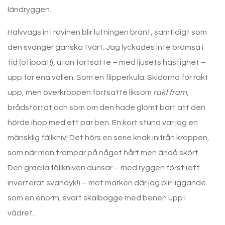
ländryggen.
Halvvägs in i ravinen blir lutningen brant, samtidigt som
den svänger ganska tvärt. Jag lyckades inte bromsa i
tid (otippat!), utan fortsatte – med ljusets hastighet –
upp för ena vallen. Som en flipperkula. Skidorna for rakt
upp, men överkroppen fortsatte liksom
rakt fram
,
brådstörtat och som om den hade glömt bort att den
hörde ihop med ett par ben. En kort stund var jag en
mänsklig fällkniv! Det hörs en serie knak inifrån kroppen,
som när man trampar på något hårt men ändå skört.
Den gracila fällkniven dunsar – med ryggen först (ett
inverterat svandyk!) – mot marken där jag blir liggande
som en enorm, svart skalbagge med benen upp i
vädret.